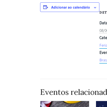
Adicionar ao calendário
DE
Data
08/0
Cate
Feri
Even
Brasi
Eventos relaciona