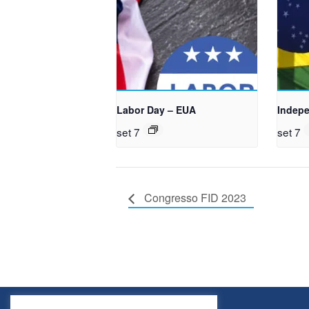
Labor Day – EUA
Indepe
set 7
set 7
Congresso FID 2023