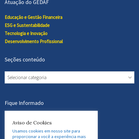
Atuação do GEDAF
Educação e Gestão Financeira
ESG e Sustentabilidade
Tecnologia e Inovação
Desenvolvimento Profissional
Seções conteúdo
Seções
conteúdo
Fique Informado
Assine a Newsletter
Aviso de Cookies
Usamos cookies em nosso site para
proporcionar a você a experiência mais