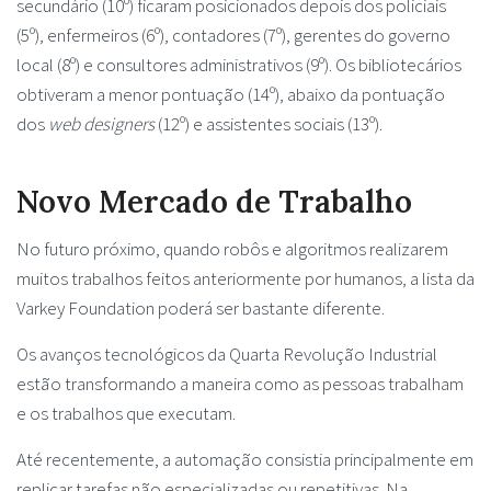
secundário (10º) ficaram posicionados depois dos policiais
(5º), enfermeiros (6º), contadores (7º), gerentes do governo
local (8º) e consultores administrativos (9º). Os bibliotecários
obtiveram a menor pontuação (14º), abaixo da pontuação
dos
web designers
(12º) e assistentes sociais (13º).
Novo Mercado de Trabalho
No futuro próximo, quando robôs e algoritmos realizarem
muitos trabalhos feitos anteriormente por humanos, a lista da
Varkey Foundation poderá ser bastante diferente.
Os avanços tecnológicos da Quarta Revolução Industrial
estão transformando a maneira como as pessoas trabalham
e os trabalhos que executam.
Até recentemente, a automação consistia principalmente em
replicar tarefas não especializadas ou repetitivas. Na