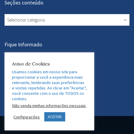
Seções conteúdo
Seções
conteúdo
Fique Informado
Assine a Newsletter
Aviso de Cookies
Usamos cookies em nosso site para
proporcionar a você a experiência mais
relevante, lembrando suas preferências
Acesse nossas Redes Sociais
e visitas repetidas. Ao clicar em "Aceitar",
você consente com o uso de TODOS os
LinkedIn
Twitter
Facebook
Instagram
cookies.
Não venda minhas informações pessoais
.
Configurações
ACEITAR
© 2026 GEDAF Pessoas e Sistemas. Marca registrada.