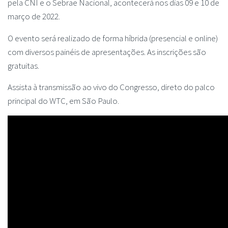
pela CNI e o Sebrae Nacional, acontecerá nos dias 09 e 10 de
março de 2022.
O evento será realizado de forma híbrida (presencial e online)
com diversos painéis de apresentações. As inscrições são
gratuitas.
Assista à transmissão ao vivo do Congresso, direto do palco
principal do WTC, em São Paulo.