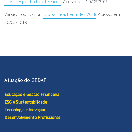
most respected professions
. Acesso em 20/03/2019.
Varkey Foundation.
Global Teacher Index 2018
. Acesso em
20/03/2019.
Atuação do GEDAF
Educação e Gestão Financeira
ESG e Sustentabilidade
Tecnologia e Inovação
Desenvolvimento Profissional