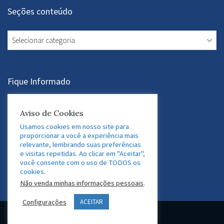
Seções conteúdo
Seções
conteúdo
Fique Informado
Assine a Newsletter
Aviso de Cookies
Usamos cookies em nosso site para
proporcionar a você a experiência mais
relevante, lembrando suas preferências
Acesse nossas Redes Sociais
e visitas repetidas. Ao clicar em "Aceitar",
você consente com o uso de TODOS os
LinkedIn
Twitter
Facebook
Instagram
cookies.
Não venda minhas informações pessoais
.
Configurações
ACEITAR
© 2026 GEDAF Pessoas e Sistemas. Marca registrada.