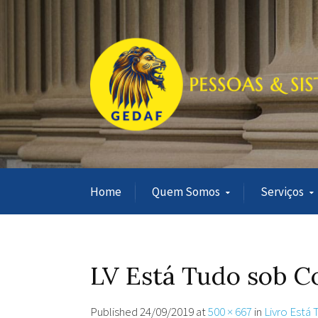
Home
Quem Somos
Serviços
LV Está Tudo sob C
Published
24/09/2019
at
500 × 667
in
Livro Está