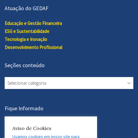
Atuação do GEDAF
Educação e Gestão Financeira
ESG e Sustentabilidade
Tecnologia e Inovação
Desenvolvimento Profissional
Seções conteúdo
Seções
conteúdo
Fique Informado
Assine a Newsletter
Aviso de Cookies
Usamos cookies em nosso site para