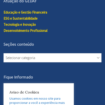
Atuação do GEDAF
Educação e Gestão Financeira
ESG e Sustentabilidade
Tecnologia e Inovação
Desenvolvimento Profissional
Seções conteúdo
Seções
conteúdo
Fique Informado
Assine a Newsletter
Aviso de Cookies
Usamos cookies em nosso site para
proporcionar a você a experiência mais