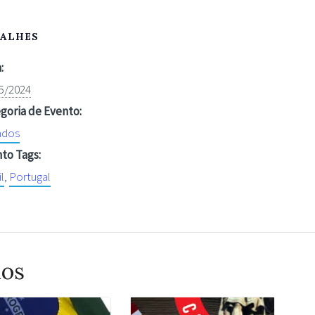
TALHES
:
5/2024
goria de Evento:
ados
to Tags:
l
,
Portugal
dos