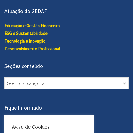
Atuação do GEDAF
Educação e Gestão Financeira
ESG e Sustentabilidade
Tecnologia e Inovação
Desenvolvimento Profissional
Seções conteúdo
Seções
conteúdo
Fique Informado
Assine a Newsletter
Aviso de Cookies