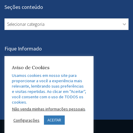
Seções conteúdo
Seções
conteúdo
Fique Informado
Assine a Newsletter
Aviso de Cookies
Usamos cookies em nosso site para
proporcionar a você a experiência mais
relevante, lembrando suas preferências
Acesse nossas Redes Sociais
e visitas repetidas. Ao clicar em "Aceitar",
você consente com o uso de TODOS os
LinkedIn
Twitter
Facebook
Instagram
cookies.
Não venda minhas informações pessoais
.
Configurações
ACEITAR
© 2026 GEDAF Pessoas e Sistemas. Marca registrada.