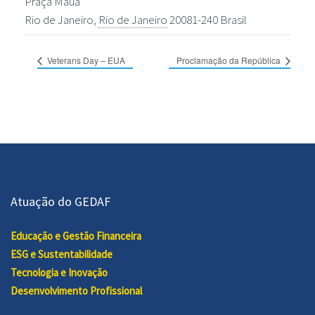
Praça Mauá
Rio de Janeiro
,
Rio de Janeiro
20081-240
Brasil
Veterans Day – EUA
Proclamação da República
Atuação do GEDAF
Educação e Gestão Financeira
ESG e Sustentabilidade
Tecnologia e Inovação
Desenvolvimento Profissional