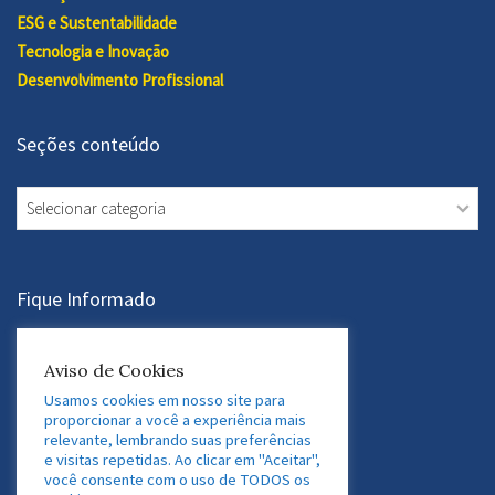
ESG e Sustentabilidade
Tecnologia e Inovação
Desenvolvimento Profissional
Seções conteúdo
Seções
conteúdo
Fique Informado
Assine a Newsletter
Aviso de Cookies
Usamos cookies em nosso site para
proporcionar a você a experiência mais
relevante, lembrando suas preferências
Acesse nossas Redes Sociais
e visitas repetidas. Ao clicar em "Aceitar",
você consente com o uso de TODOS os