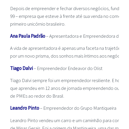
Depois de empreender e fechar diversos negócios, fundou há 
99 – empresa que esteve à frente até sua venda no começo 
primeiro unicórnio brasileiro.
Ana Paula Padrão
– Apresentadora e Empreendedora da Esc
A vida de apresentadora é apenas uma faceta na trajetória de
por um novo prisma, dos sonhos mais íntimos aos negócios m
Tiago Dalvi
– Empreendedor Endeavor do Olist
Tiago Dalvi sempre foi um empreendedor resiliente. E hoje, à
que aprendeu em 12 anos de jornada empreendendo outros n
de PMEs ao redor do Brasil.
Leandro Pinto
– Empreendedor do Grupo Mantiqueira
Leandro Pinto vendeu um carro e um caminhão para comprar 
de Minas Gerais. Foi a origem da Mantiqueira, uma das maio