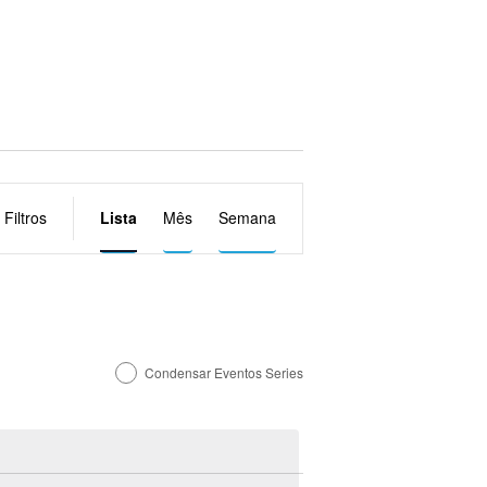
Navegação
Filtros
Lista
Mês
Semana
do
visual
Evento
Condensar Eventos Series