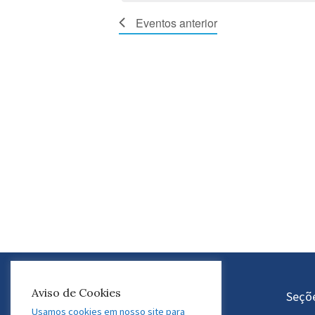
a
Eventos
lista
Eventos
anterior
de
eventos
com
os
novos
resultados
do
filtro.
Aviso de Cookies
Atuação do GEDAF
Seçõ
Usamos cookies em nosso site para