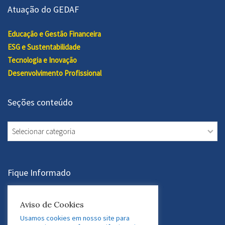
Atuação do GEDAF
Educação e Gestão Financeira
ESG e Sustentabilidade
Tecnologia e Inovação
Desenvolvimento Profissional
Seções conteúdo
Seções
conteúdo
Fique Informado
Aviso de Cookies
Assine a Newsletter
Usamos cookies em nosso site para