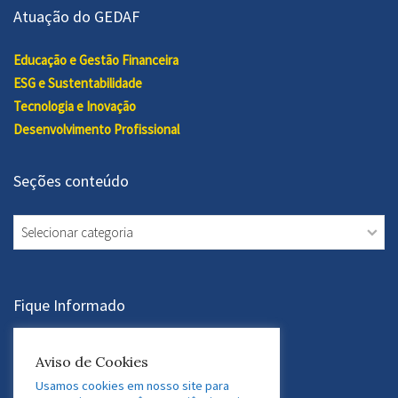
Atuação do GEDAF
Educação e Gestão Financeira
ESG e Sustentabilidade
Tecnologia e Inovação
Desenvolvimento Profissional
Seções conteúdo
Seções
conteúdo
Fique Informado
Aviso de Cookies
Assine a Newsletter
Usamos cookies em nosso site para