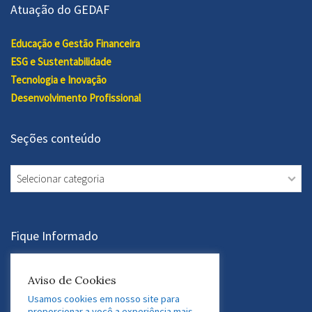
Atuação do GEDAF
Educação e Gestão Financeira
ESG e Sustentabilidade
Tecnologia e Inovação
Desenvolvimento Profissional
Seções conteúdo
Seções
conteúdo
Fique Informado
Assine a Newsletter
Aviso de Cookies
Usamos cookies em nosso site para
proporcionar a você a experiência mais