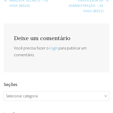
Post
←
ANALISTA TÉCNICO – 01
PROFESSOR DE
→
navigation
VAGA (B010)
ADMINISTRAÇÃO – 01
VAGA (B011)
Deixe um comentário
Você precisa fazer o
login
para publicar um
comentário.
Seções
Seções