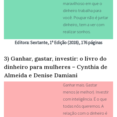
maravilhoso em que o
dinheiro trabalha para
você. Poupar não é juntar
dinheiro, tem a ver com
realizar sonhos.
Editora: Sextante, 1ª Edição (2018), 176 páginas
3) Ganhar, gastar, investir: o livro do
dinheiro para mulheres – Cynthia de
Almeida e Denise Damiani
Ganhar mais. Gastar
menos (e melhor). Investir
com inteligência. É o que
todas nós queremos. A
relação com o dinheiro é