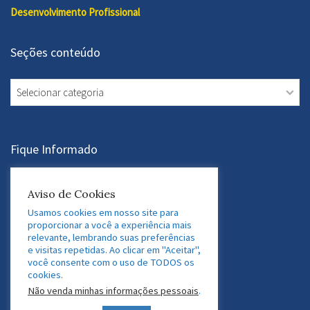
Desenvolvimento Profissional
Seções conteúdo
Seções
conteúdo
Fique Informado
Assine a Newsletter
Aviso de Cookies
Usamos cookies em nosso site para
proporcionar a você a experiência mais
relevante, lembrando suas preferências
Acesse nossas Redes Sociais
e visitas repetidas. Ao clicar em "Aceitar",
você consente com o uso de TODOS os
LinkedIn
Twitter
Facebook
Instagram
cookies.
Não venda minhas informações pessoais
.