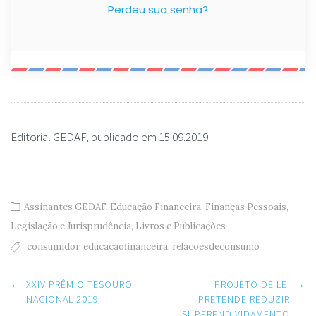
Perdeu sua senha?
Editorial GEDAF, publicado em 15.09.2019
Assinantes GEDAF
,
Educação Financeira
,
Finanças Pessoais
,
Legislação e Jurisprudência
,
Livros e Publicações
consumidor
,
educacaofinanceira
,
relacoesdeconsumo
Post
←
XXIV PRÊMIO TESOURO
PROJETO DE LEI
→
navigation
NACIONAL 2019
PRETENDE REDUZIR
SUPERENDIVIDAMENTO