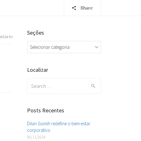
Share
Seções
ntário
Seções
Localizar
Search
for:
Posts Recentes
Dilan Gomih redefine o bem-estar
corporativo
06/11/2024