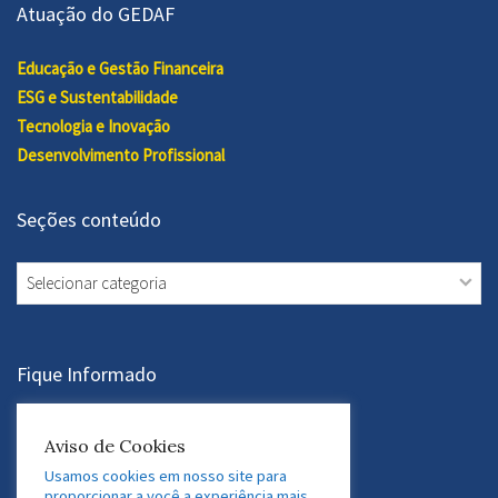
Atuação do GEDAF
Educação e Gestão Financeira
ESG e Sustentabilidade
Tecnologia e Inovação
Desenvolvimento Profissional
Seções conteúdo
Seções
conteúdo
Fique Informado
Assine a Newsletter
Aviso de Cookies
Usamos cookies em nosso site para
proporcionar a você a experiência mais