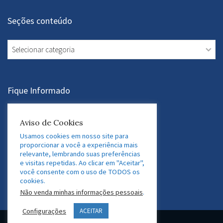
Seções conteúdo
Seções
conteúdo
Fique Informado
Assine a Newsletter
Aviso de Cookies
Usamos cookies em nosso site para
proporcionar a você a experiência mais
relevante, lembrando suas preferências
Acesse nossas Redes Sociais
e visitas repetidas. Ao clicar em "Aceitar",
você consente com o uso de TODOS os
LinkedIn
Twitter
Facebook
Instagram
cookies.
Não venda minhas informações pessoais
.
Configurações
ACEITAR