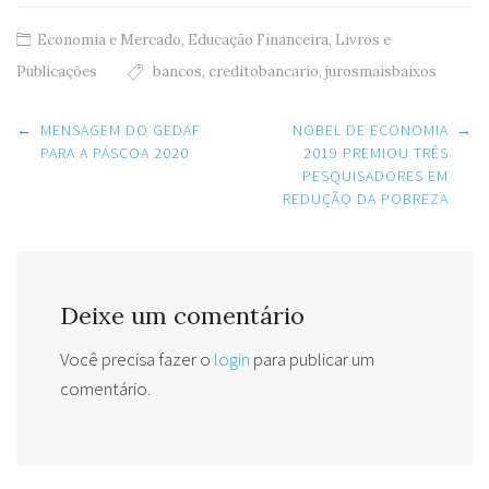
Economia e Mercado
,
Educação Financeira
,
Livros e
Publicações
bancos
,
creditobancario
,
jurosmaisbaixos
Post
←
MENSAGEM DO GEDAF
NOBEL DE ECONOMIA
→
navigation
PARA A PÁSCOA 2020
2019 PREMIOU TRÊS
PESQUISADORES EM
REDUÇÃO DA POBREZA
Deixe um comentário
Você precisa fazer o
login
para publicar um
comentário.