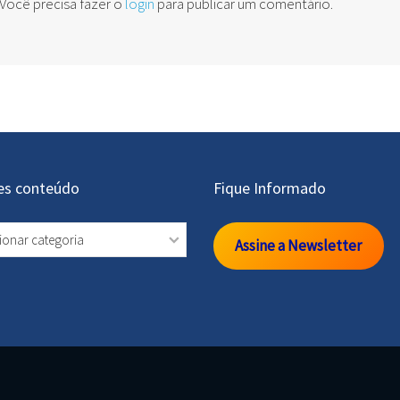
Você precisa fazer o
login
para publicar um comentário.
es conteúdo
Fique Informado
s
Assine a Newsletter
údo