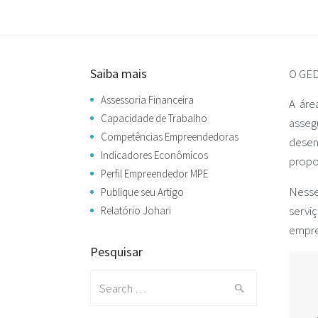
Saiba mais
O GED
Assessoria Financeira
A áre
Capacidade de Trabalho
asseg
Competências Empreendedoras
desen
Indicadores Econômicos
propo
Perfil Empreendedor MPE
Nesse
Publique seu Artigo
servi
Relatório Johari
empre
Pesquisar
Search
for: