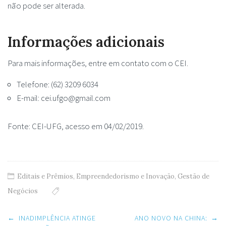
não pode ser alterada.
Informações adicionais
Para mais informações, entre em contato com o CEI.
Telefone: (62) 3209 6034
E-mail:
cei.ufgo@gmail.com
Fonte: CEI-UFG, acesso em 04/02/2019.
Editais e Prêmios
,
Empreendedorismo e Inovação
,
Gestão de
Negócios
Post
←
INADIMPLÊNCIA ATINGE
ANO NOVO NA CHINA:
→