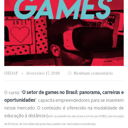
GEDAF
fevereiro 17, 2018
Nenhum comentário
O curso “
O setor de games no Brasil: panorama, carreiras e
oportunidades
” capacita empreendedores para se inserirem
nesse mercado. O conteúdo é oferecido na modalidade de
educação à distância (
EaD)
na
plataforma de cursos Lúmina da UFRGS, com duração
de 30 horas. As inscrições são gratuitas e podem ser realizadas no endereço: