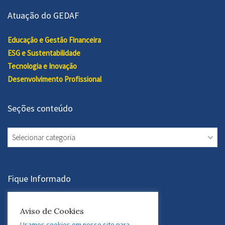
Atuação do GEDAF
Educação e Gestão Financeira
ESG e Sustentabilidade
Tecnologia e Inovação
Desenvolvimento Profissional
Seções conteúdo
Seções
conteúdo
Fique Informado
Assine a Newsletter
Aviso de Cookies
Usamos cookies em nosso site para