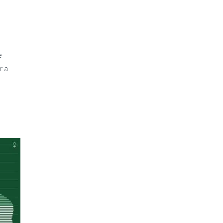
e
r a