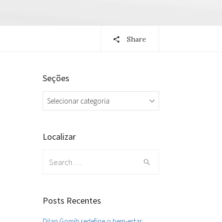
Share
Seções
Seções
Localizar
Search
for:
Posts Recentes
Dilan Gomih redefine o bem-estar