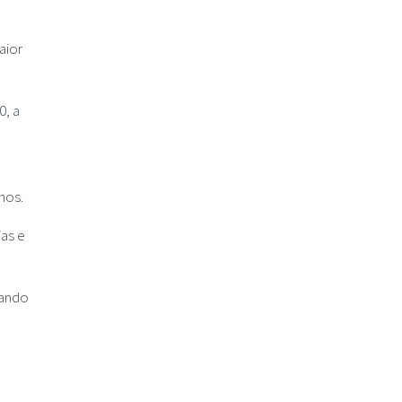
aior
0, a
nos.
as e
dando