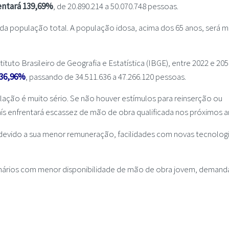
ntará 139,69%
, de 20.890.214 a 50.070.748 pessoas.
da população total. A população idosa, acima dos 65 anos, será m
to Brasileiro de Geografia e Estatística (IBGE), entre 2022 e 205
 36,96%
, passando de 34.511.636 a 47.266.120 pessoas.
ção é muito sério. Se não houver estímulos para reinserção ou
ís enfrentará escassez de mão de obra qualificada nos próximos a
devido a sua menor remuneração, facilidades com novas tecnologi
enários com menor disponibilidade de mão de obra jovem, deman