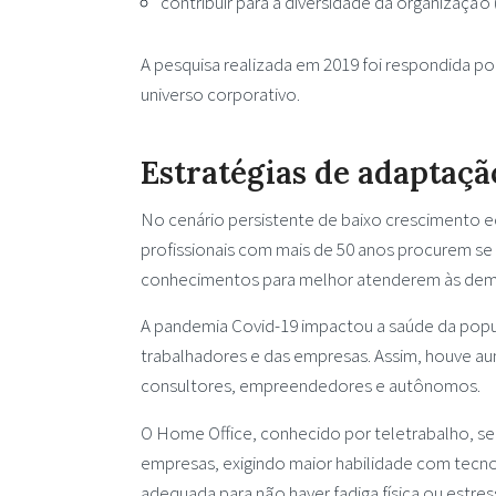
contribuir para a diversidade da organização 
A pesquisa realizada em 2019 foi respondida po
universo corporativo.
Estratégias de adaptaçã
No cenário persistente de baixo crescimento 
profissionais com mais de 50 anos procurem se a
conhecimentos para melhor atenderem às dema
A pandemia Covid-19 impactou a saúde da pop
trabalhadores e das empresas. Assim, houve a
consultores, empreendedores e autônomos.
O Home Office, conhecido por teletrabalho, se
empresas, exigindo maior habilidade com tecno
adequada para não haver fadiga física ou estres