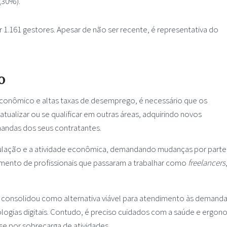
(30%).
r 1.161 gestores. Apesar de não ser recente, é representativa do
o
econômico e altas taxas de desemprego, é necessário que os
tualizar ou se qualificar em outras áreas, adquirindo novos
ndas dos seus contratantes.
ulação e a atividade econômica, demandando mudanças por parte
umento de profissionais que passaram a trabalhar como
freelancers
 consolidou como alternativa viável para atendimento às demanda
logias digitais. Contudo, é preciso cuidados com a saúde e ergon
se por sobrecarga de atividades.