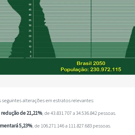
 seguintes alterações em estratos relevantes:
á
redução de 21,21%
, de 43.831.707 a 34.536.842 pessoas.
mentará 5,23%
, de 106.271.146 a 111.827.683 pessoas.