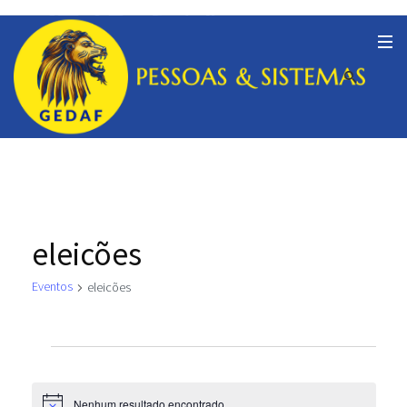
eleicões
Eventos
eleicões
Eventos
Nenhum resultado encontrado.