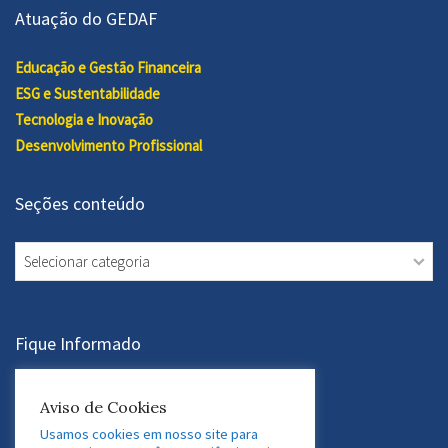
Atuação do GEDAF
Educação e Gestão Financeira
ESG e Sustentabilidade
Tecnologia e Inovação
Desenvolvimento Profissional
Seções conteúdo
Seções
conteúdo
Fique Informado
Aviso de Cookies
Assine a Newsletter
Usamos cookies em nosso site para