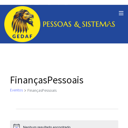
FinançasPessoais
Eventos
FinançasPessoais
Eventos
Nenhum resultado encontrado.