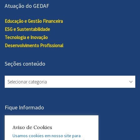
Atuação do GEDAF
Educação e Gestão Financeira
ESG e Sustentabilidade
Tecnologia e Inovação
Desenvolvimento Profissional
Seções conteúdo
Seções
conteúdo
Fique Informado
Aviso de Cookies
Assine a Newsletter
Usamos cookies em nosso site para