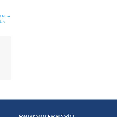
 EM
→
LIA
Acesse nossas Redes Sociais