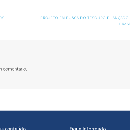
OS
PROJETO EM BUSCA DO TESOURO É LANÇADO
BRASÍ
um comentário.
es conteúdo
Fique Informado