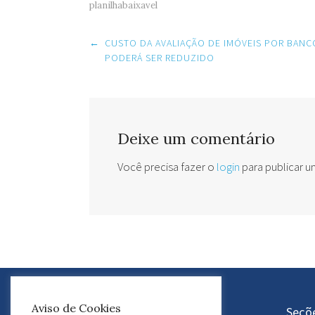
planilhabaixavel
Post
←
CUSTO DA AVALIAÇÃO DE IMÓVEIS POR BANC
navigation
PODERÁ SER REDUZIDO
Deixe um comentário
Você precisa fazer o
login
para publicar 
Aviso de Cookies
Atuação do GEDAF
Seçõ