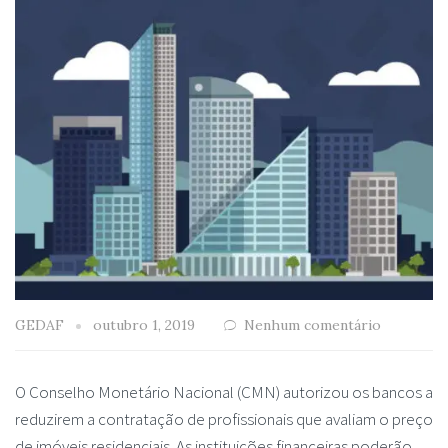
GEDAF
outubro 1, 2019
Nenhum comentário
O Conselho Monetário Nacional (CMN) autorizou os bancos a
reduzirem a contratação de profissionais que avaliam o preço
de imóveis residenciais. As instituições financeiras poderão