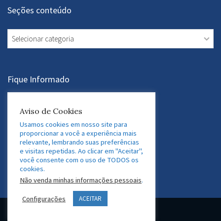
Seções conteúdo
Seções
conteúdo
Fique Informado
Assine a Newsletter
Aviso de Cookies
Usamos cookies em nosso site para
proporcionar a você a experiência mais
relevante, lembrando suas preferências
Acesse nossas Redes Sociais
e visitas repetidas. Ao clicar em "Aceitar",
você consente com o uso de TODOS os
LinkedIn
Twitter
Facebook
Instagram
cookies.
Não venda minhas informações pessoais
.
Configurações
ACEITAR
© 2026 GEDAF Pessoas e Sistemas. Marca registrada.