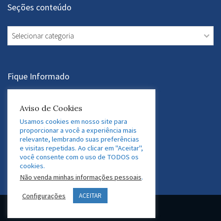
Seções conteúdo
Seções
conteúdo
Fique Informado
Assine a Newsletter
Aviso de Cookies
Usamos cookies em nosso site para
proporcionar a você a experiência mais
relevante, lembrando suas preferências
Acesse nossas Redes Sociais
e visitas repetidas. Ao clicar em "Aceitar",
você consente com o uso de TODOS os
LinkedIn
Twitter
Facebook
Instagram
cookies.
Não venda minhas informações pessoais
.
Configurações
ACEITAR
© 2026 GEDAF Pessoas e Sistemas. Marca registrada.