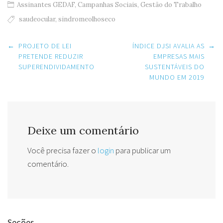
Assinantes GEDAF
,
Campanhas Sociais
,
Gestão do Trabalho
saudeocular
,
sindromeolhoseco
Post
←
PROJETO DE LEI
ÍNDICE DJSI AVALIA AS
→
navigation
PRETENDE REDUZIR
EMPRESAS MAIS
SUPERENDIVIDAMENTO
SUSTENTÁVEIS DO
MUNDO EM 2019
Deixe um comentário
Você precisa fazer o
login
para publicar um
comentário.
Seções