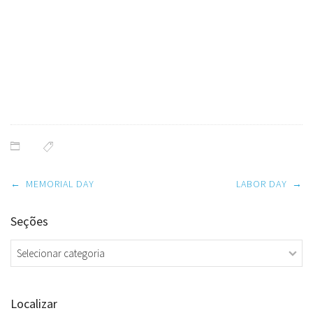
Post
←
MEMORIAL DAY
LABOR DAY
→
navigation
Seções
Seções
Localizar