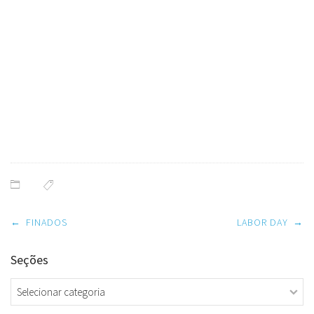
Event
Post
←
FINADOS
LABOR DAY
→
navigation
Seções
Seções