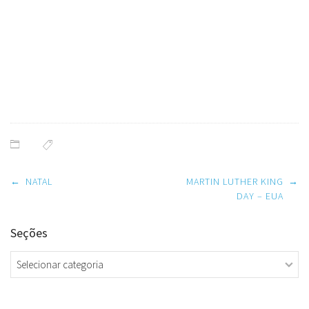
Post
←
NATAL
MARTIN LUTHER KING
→
navigation
DAY – EUA
Seções
Seções