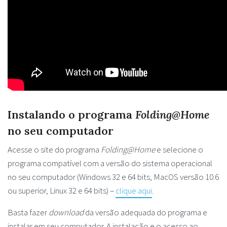
Instalando o programa
Folding@Home
no seu computador
Acesse o site do programa
Folding@Home
e selecione o
programa compatível com a versão do sistema operacional
no seu computador (Windows 32 e 64 bits, MacOS versão 10.6
ou superior, Linux 32 e 64 bits) –
clique aqui
.
Basta fazer
download
da versão adequada do programa e
instalar em seu computador. A instalação e o acesso ao