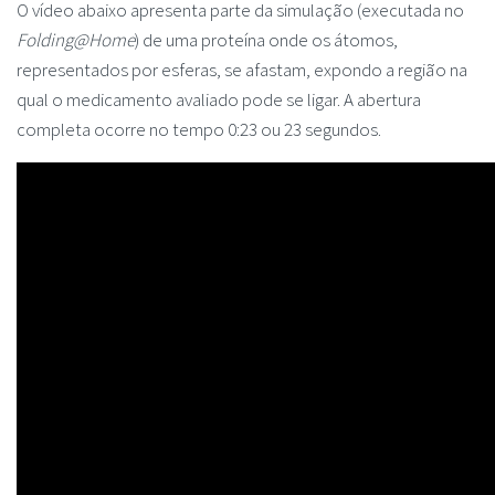
O vídeo abaixo apresenta parte da simulação (executada no
Folding@Home
) de uma proteína onde os átomos,
representados por esferas, se afastam, expondo a região na
qual o medicamento avaliado pode se ligar. A abertura
completa ocorre no tempo 0:23 ou 23 segundos.