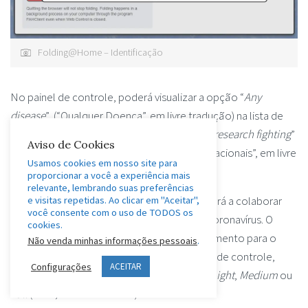
Folding@Home – Identificação
No painel de controle, poderá visualizar a opção “
Any
disease
” (“Qualquer Doença”, em livre tradução) na lista de
apoio à pesquisa – opção na lista “
I support research fighting
”
Aviso de Cookies
(“Eu apoio a pesquisa com recursos computacionais”, em livre
Usamos cookies em nosso site para
tradução).
proporcionar a você a experiência mais
relevante, lembrando suas preferências
Finalizada a instalação, o computador passará a colaborar
e visitas repetidas. Ao clicar em "Aceitar",
você consente com o uso de TODOS os
diretamente com pesquisas sobre o novo coronavírus. O
cookies.
usuário poderá ajustar o poder de processamento para o
Não venda minhas informações pessoais
.
programa através da escala
Power
no painel de controle,
Configurações
ACEITAR
posicionando o marcador entre as opções
Light
,
Medium
ou
Full
(Leve, Médio ou Pleno).