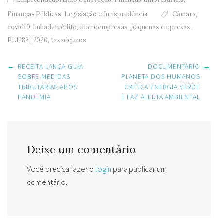
Finanças Públicas
,
Legislação e Jurisprudência
Câmara
,
covid19
,
linhadecrédito
,
microempresas
,
pequenas empresas
,
PL1282_2020
,
taxadejuros
Post
←
RECEITA LANÇA GUIA
DOCUMENTÁRIO
→
navigation
SOBRE MEDIDAS
PLANETA DOS HUMANOS
TRIBUTÁRIAS APÓS
CRITICA ENERGIA VERDE
PANDEMIA
E FAZ ALERTA AMBIENTAL
Deixe um comentário
Você precisa fazer o
login
para publicar um
comentário.