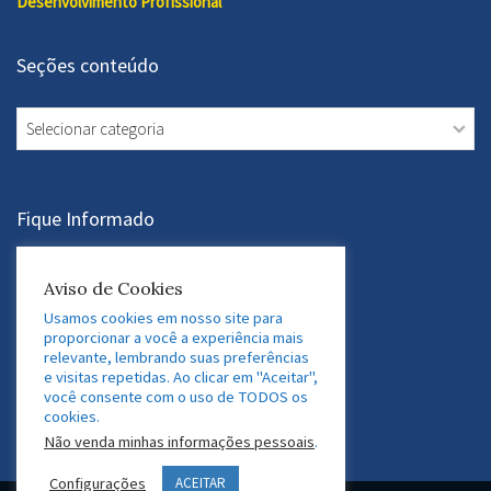
Desenvolvimento Profissional
Seções conteúdo
Seções
conteúdo
Fique Informado
Assine a Newsletter
Aviso de Cookies
Usamos cookies em nosso site para
proporcionar a você a experiência mais
relevante, lembrando suas preferências
Acesse nossas Redes Sociais
e visitas repetidas. Ao clicar em "Aceitar",
você consente com o uso de TODOS os
LinkedIn
Twitter
Facebook
Instagram
cookies.
Não venda minhas informações pessoais
.
Configurações
ACEITAR