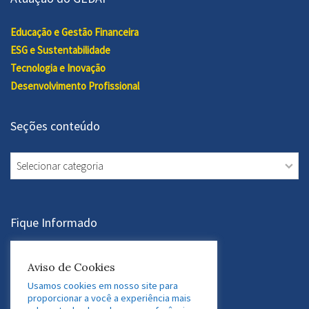
Educação e Gestão Financeira
ESG e Sustentabilidade
Tecnologia e Inovação
Desenvolvimento Profissional
Seções conteúdo
Seções
conteúdo
Fique Informado
Assine a Newsletter
Aviso de Cookies
Usamos cookies em nosso site para
proporcionar a você a experiência mais