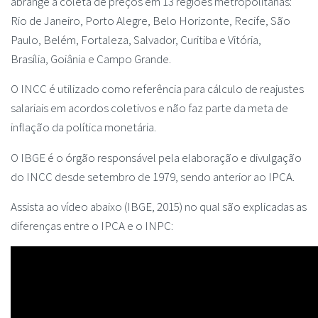
abrange a coleta de preços em 13 regiões metropolitanas:
Rio de Janeiro, Porto Alegre, Belo Horizonte, Recife, São
Paulo, Belém, Fortaleza, Salvador, Curitiba e Vitória,
Brasília, Goiânia e Campo Grande.
O INCC é utilizado como referência para cálculo de reajustes
salariais em acordos coletivos e não faz parte da meta de
inflação da política monetária.
O IBGE é o órgão responsável pela elaboração e divulgação
do INCC desde setembro de 1979, sendo anterior ao IPCA.
Assista ao vídeo abaixo (IBGE, 2015) no qual são explicadas as
diferenças entre o IPCA e o INPC: