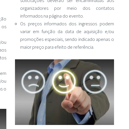
solicitações deverão ser encaminhadas aos
organizadores por meio dos contatos
informados na página do evento.
ção
Os preços informados dos ingressos podem
 os
variar em função da data de aquisição e/ou
promoções especiais, sendo indicado apenas o
/ou
maior preço para efeito de referência.
aos
tos
dem
/ou
as o