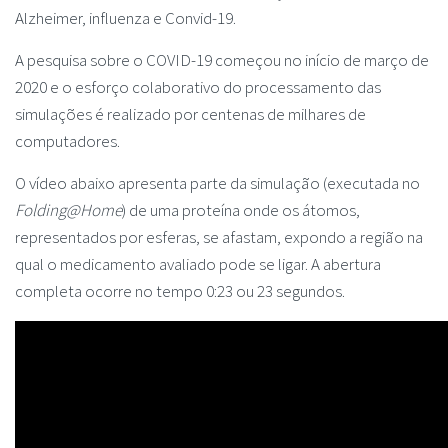
Alzheimer, influenza e Convid-19.
A pesquisa sobre o COVID-19 começou no início de março de
2020 e o esforço colaborativo do processamento das
simulações é realizado por centenas de milhares de
computadores.
O vídeo abaixo apresenta parte da simulação (executada no
Folding@Home
) de uma proteína onde os átomos,
representados por esferas, se afastam, expondo a região na
qual o medicamento avaliado pode se ligar. A abertura
completa ocorre no tempo 0:23 ou 23 segundos.