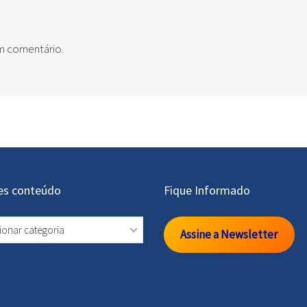
um comentário.
es conteúdo
Fique Informado
s
Assine a Newsletter
údo