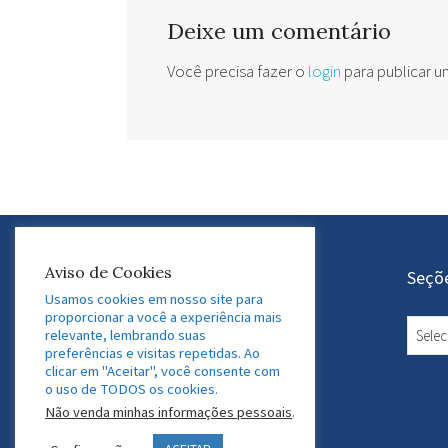
Deixe um comentário
Você precisa fazer o
login
para publicar 
Aviso de Cookies
Atuação do GEDAF
Seçõ
Usamos cookies em nosso site para
proporcionar a você a experiência mais
Educação e Gestão Financeira
Seçõe
relevante, lembrando suas
ESG e Sustentabilidade
preferências e visitas repetidas. Ao
conte
clicar em "Aceitar", você consente com
Tecnologia e Inovação
o uso de TODOS os cookies.
Desenvolvimento Profissional
Não venda minhas informações pessoais
.