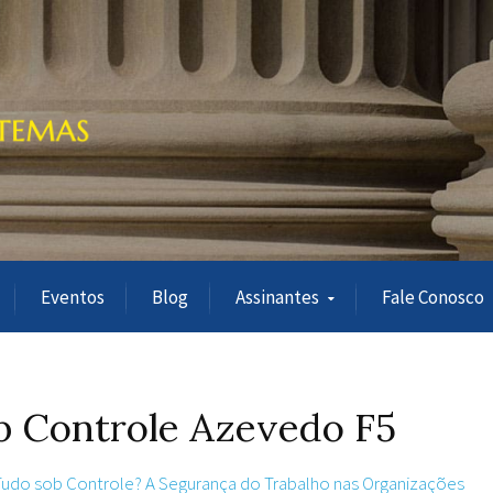
Eventos
Blog
Assinantes
Fale Conosco
b Controle Azevedo F5
 Tudo sob Controle? A Segurança do Trabalho nas Organizações