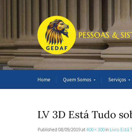
Home
Quem Somos
Serviços
LV 3D Está Tudo so
Published
08/09/2019
at
400 × 300
in
Livro Está