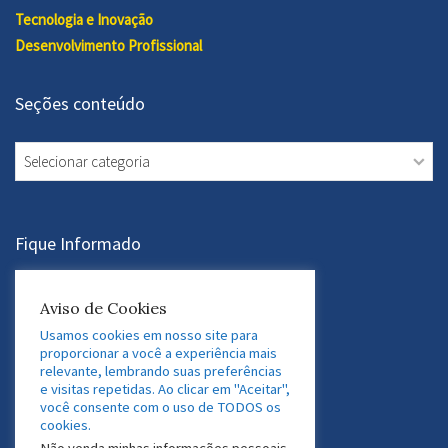
Tecnologia e Inovação
Desenvolvimento Profissional
Seções conteúdo
Seções
conteúdo
Fique Informado
Assine a Newsletter
Aviso de Cookies
Usamos cookies em nosso site para
proporcionar a você a experiência mais
relevante, lembrando suas preferências
Acesse nossas Redes Sociais
e visitas repetidas. Ao clicar em "Aceitar",
você consente com o uso de TODOS os
LinkedIn
Twitter
Facebook
Instagram
cookies.