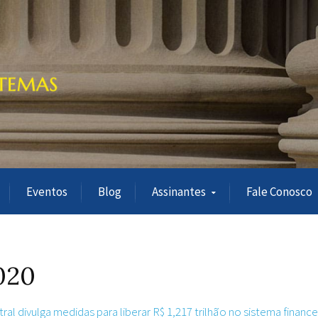
Eventos
Blog
Assinantes
Fale Conosco
020
al divulga medidas para liberar R$ 1,217 trilhão no sistema finance