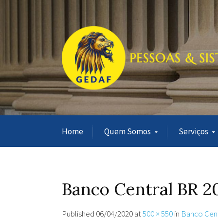
Home
Quem Somos
Serviços
Banco Central BR 2
Published
06/04/2020
at
500 × 550
in
Banco Centr