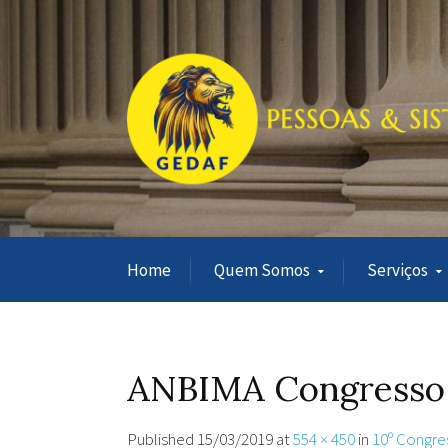
Home
Quem Somos
Serviços
ANBIMA Congresso
Published
15/03/2019
at
554 × 450
in
10º Congre