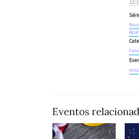
12/1
Séri
Noss
Apar
Cate
Feri
Even
noss
Eventos relaciona