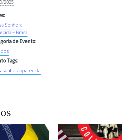
0/2025
es:
a Senhora
ecida – Brasil
goria de Evento:
ados
to Tags:
asenhoraaparecida
dos