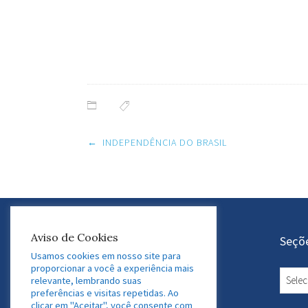
Post
←
INDEPENDÊNCIA DO BRASIL
navigation
Aviso de Cookies
Atuação do GEDAF
Seçõ
Usamos cookies em nosso site para
proporcionar a você a experiência mais
Educação e Gestão Financeira
Seçõe
relevante, lembrando suas
ESG e Sustentabilidade
preferências e visitas repetidas. Ao
conte
clicar em "Aceitar", você consente com