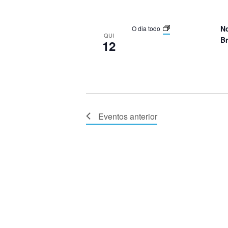
N
O dia todo
QUI
Br
12
Eventos
anterior