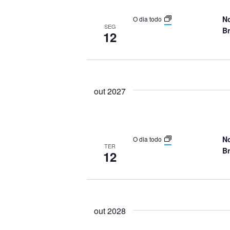
Eventos
N
O dia todo
SEG
Br
12
out 2027
N
O dia todo
TER
Br
12
out 2028