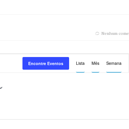
Nenhum come
Navega
Lista
Mês
Semana
Encontre Eventos
do
visual
Evento