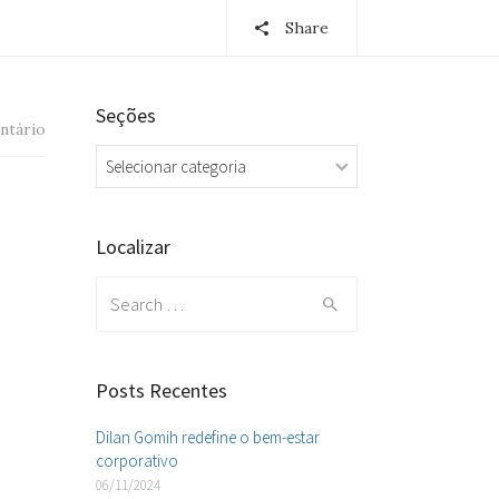
Share
Seções
ntário
Seções
ção
Localizar
Search
for:
Posts Recentes
Dilan Gomih redefine o bem-estar
corporativo
06/11/2024