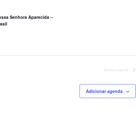
ossa Senhora Aparecida –
asil
Eventos
seguinte
Adicionar agenda