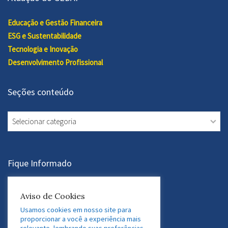
Educação e Gestão Financeira
ESG e Sustentabilidade
Tecnologia e Inovação
Desenvolvimento Profissional
Seções conteúdo
Seções
conteúdo
Fique Informado
Assine a Newsletter
Aviso de Cookies
Usamos cookies em nosso site para
proporcionar a você a experiência mais