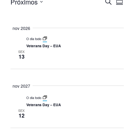
Próximos
Nav
Eventos
Pesqui
Procurar
Resumo
eventos
Selecione
do
e
a
vis
data.
nov 2026
naveg
Eve
O dia todo
de
Veterans Day – EUA
SEX
13
visuais
de
Event
nov 2027
O dia todo
Veterans Day – EUA
SEX
12