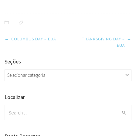
Post
←
COLUMBUS DAY – EUA
THANKSGIVING DAY –
→
navigation
EUA
Seções
Seções
Localizar
Search
for: