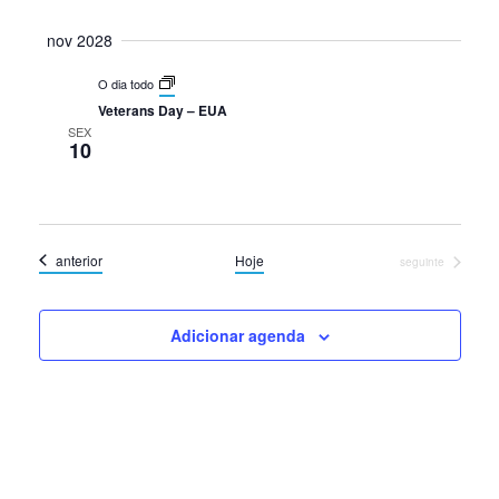
nov 2028
O dia todo
Veterans Day – EUA
SEX
10
Eventos
anterior
Hoje
Eventos
seguinte
Adicionar agenda