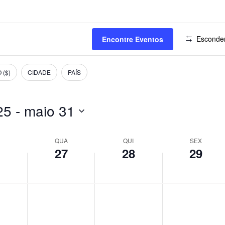
Esconder
Encontre Eventos
 ($)
CIDADE
PAÍS
25
 - 
maio 31
QUA
QUI
SEX
6
27
28
29
-
quarta-
quinta-
sexta-
No
No
No
events
events
events
feira,
feira,
feira,
on
on
on