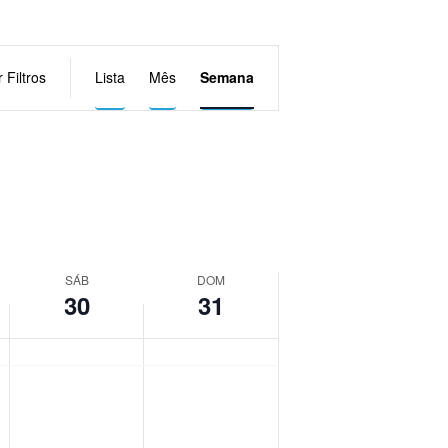
Navegação
 Filtros
Lista
Mês
Semana
do
visual
Evento
SÁB
DOM
30
31
sábado,
domingo,
No
No
events
events
maio
maio
on
on