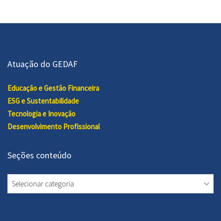
18:00
19:00
Atuação do GEDAF
20:00
Educação e Gestão Financeira
21:00
ESG e Sustentabilidade
Tecnologia e Inovação
22:00
Desenvolvimento Profissional
23:00
00:00
Seções conteúdo
Seções
conteúdo